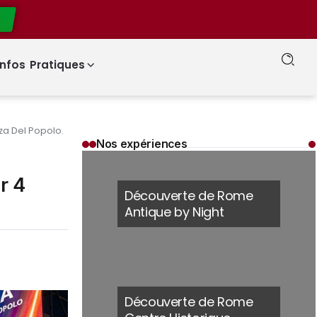
Roma Pass : faut-il acheter la carte touristique officielle de Rome pour votre séjour ?
Infos Pratiques
zza Del Popolo.
Nos expériences
r 4
Découverte de Rome
Antique by Night
Découverte de Rome