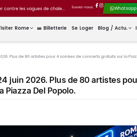
Suivez-nous :
Rome présente « Il grande freddo » pour lutter contre les vagues de chaleur !
Whatsapp
isiter Rome
🎫 Billetterie
Se Loger
Blog / Actu.
026. Plus de 80 artistes pour 4 soirées de concerts gratuits sur la Pia
 juin 2026. Plus de 80 artistes pou
la Piazza Del Popolo.