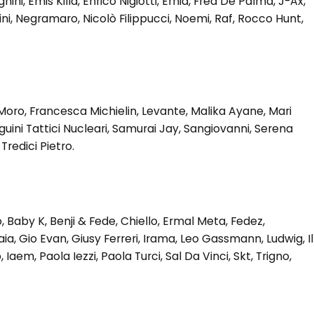
hini, Emis Killa, Enrico Nigiotti, Ernia, Fred De Palma, J-Ax,
i, Negramaro, Nicolò Filippucci, Noemi, Raf, Rocco Hunt,
o Moro, Francesca Michielin, Levante, Malika Ayane, Mari
guini Tattici Nucleari, Samurai Jay, Sangiovanni, Serena
redici Pietro.
, Baby K, Benji & Fede, Chiello, Ermal Meta, Fedez,
, Gio Evan, Giusy Ferreri, Irama, Leo Gassmann, Ludwig, Il
 Iaem, Paola Iezzi, Paola Turci, Sal Da Vinci, Skt, Trigno,