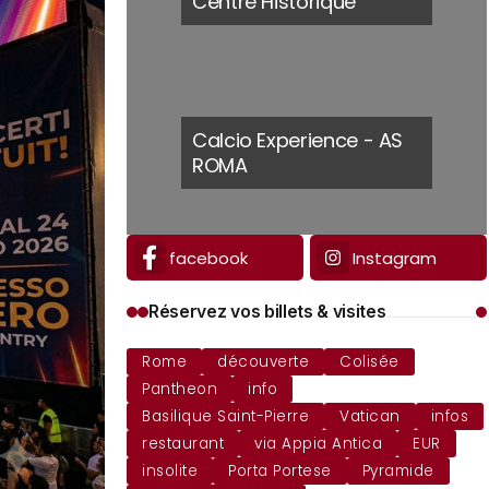
Centre Historique
Calcio Experience - AS
ROMA
facebook
Instagram
Réservez vos billets & visites
Rome
découverte
Colisée
Pantheon
info
Basilique Saint-Pierre
Vatican
infos
restaurant
via Appia Antica
EUR
insolite
Porta Portese
Pyramide