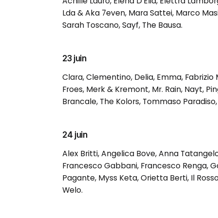
Achille Lauro, Elena D’Elia, Elettra Lamborg
Lda & Aka 7even, Mara Sattei, Marco Masin
Sarah Toscano, Sayf, The Bausa.
23 juin
Clara, Clementino, Delia, Emma, ​​​​Fabrizi
Froes, Merk & Kremont, Mr. Rain, Nayt, Pin
Brancale, The Kolors, Tommaso Paradiso, T
24 juin
Alex Britti, Angelica Bove, Anna Tatangelo
Francesco Gabbani, Francesco Renga, Gaia
Pagante, Myss Keta, Orietta Berti, Il Rosso,
Welo.