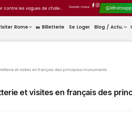
Suivez-nous :
Rome présente « Il grande freddo » pour lutter contre les vagues de chaleur !
Whatsapp
isiter Rome
🎫 Billetterie
Se Loger
Blog / Actu.
 billetterie et visites en français des principaux monuments.
etterie et visites en français des pri