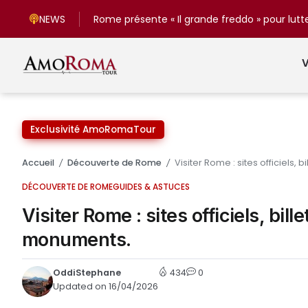
NEWS
V
Exclusivité AmoRomaTour
Accueil
Découverte de Rome
Visiter Rome : sites officiels,
/
/
DÉCOUVERTE DE ROME
GUIDES & ASTUCES
Visiter Rome : sites officiels, bill
monuments.
OddiStephane
434
0
Updated on 16/04/2026