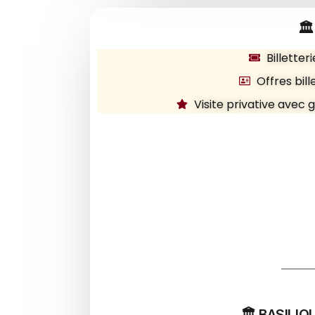
🏛
Billetteri
Offres bill
Visite privative avec 
🏛️ BASILI