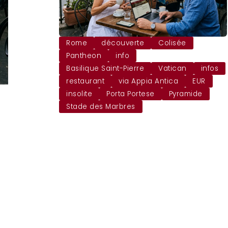
Rome
découverte
Colisée
Pantheon
info
Basilique Saint-Pierre
Vatican
infos
restaurant
via Appia Antica
EUR
insolite
Porta Portese
Pyramide
Stade des Marbres