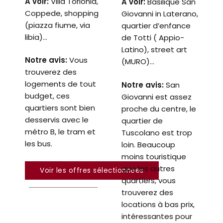
A voir:
Villa Torlonia,
A voir:
B
asilique San
Coppede, shopping
Giovanni in Laterano,
(piazza fiume, via
quartier d’enfance
libia)…
de Totti (
Appio-
Latino),
street art
Notre avis:
Vous
(MURO)…
trouverez des
logements de tout
Notre avis:
San
budget, ces
Giovanni est assez
quartiers sont bien
proche du centre, le
desservis avec le
quartier de
métro B, le tram et
Tuscolano est trop
les bus.
loin. Beaucoup
moins touristique
que les autres
Voir les offres sélectionnées
quartiers, vous
trouverez des
locations à bas prix,
intéressantes pour