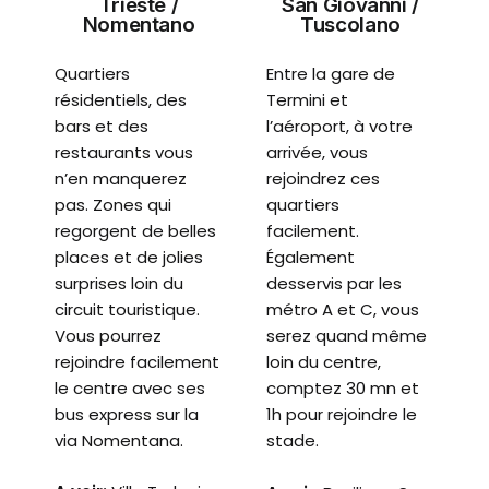
Trieste /
San Giovanni /
Nomentano
Tuscolano
Quartiers
Entre la gare de
résidentiels, des
Termini et
bars et des
l’aéroport, à votre
restaurants vous
arrivée, vous
n’en manquerez
rejoindrez ces
pas. Zones qui
quartiers
regorgent de belles
facilement.
places et de jolies
Également
surprises loin du
desservis par les
circuit touristique.
métro A et C, vous
Vous pourrez
serez quand même
rejoindre facilement
loin du centre,
le centre avec ses
comptez 30 mn et
bus express sur la
1h pour rejoindre le
via Nomentana.
stade.