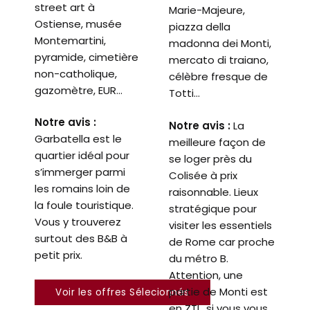
street art à
Marie-Majeure,
Ostiense, musée
piazza della
Montemartini,
madonna dei Monti,
pyramide, cimetière
mercato di traiano,
non-catholique,
célèbre fresque de
gazomètre, EUR…
Totti…
Notre avis :
Notre avis :
La
Garbatella est le
meilleure façon de
quartier idéal pour
se loger près du
s’immerger parmi
Colisée à prix
les romains loin de
raisonnable. Lieux
la foule touristique.
stratégique pour
Vous y trouverez
visiter les essentiels
surtout des B&B à
de Rome car proche
petit prix.
du métro B.
Attention, une
partie de Monti est
Voir les offres Sélecionnés
en ZTL, si vous vous