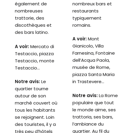
également de
nombreux bars et
nombreuses
restaurants
trattorie, des
typiquement
discothèques et
romains.
des bars latino.
A voir:
Mont
Gianicolo, Villa
A voir:
M
ercato di
Farnesina, Fontaine
Testaccio, piazza
dell’Acqua Paola,
Testaccio, monte
musée de Rome,
Testaccio…
piazza Santa Maria
Notre avis:
L
e
in Trastevere…
quartier tourne
Notre avis:
La Rome
autour de son
populaire que tout
marché couvert où
le monde aime, ses
tous les habitants
trattoria, ses bars,
se rejoignent. Loin
l’ambiance du
des touristes, il y a
quartier. Au fil du
très peu d’hôtels