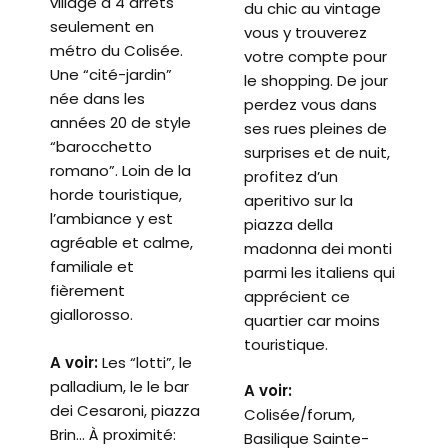
village à 4 arrêts
du chic au vintage
seulement en
vous y trouverez
métro du Colisée.
votre compte pour
Une “cité-jardin”
le shopping. De jour
née dans les
perdez vous dans
années 20 de style
ses rues pleines de
“barocchetto
surprises et de nuit,
romano”.
Loin de la
profitez d’un
horde touristique,
aperitivo sur la
l’ambiance y est
piazza della
agréable et calme,
madonna dei monti
familiale et
parmi les italiens qui
fièrement
apprécient ce
giallorosso.
quartier car moins
touristique.
A voir:
L
es “lotti”, le
palladium, le le bar
A voir:
dei Cesaroni, piazza
Colisée/forum,
Brin… À proximité:
Basilique Sainte-