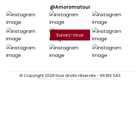
@Amoromatour
Suivez-nous
© Copyright 2026 tous droits réservés - 66 BIS SAS
AmoRoma.fr
–
LaRomeDeJulie
–
RomeAvecFrancesca