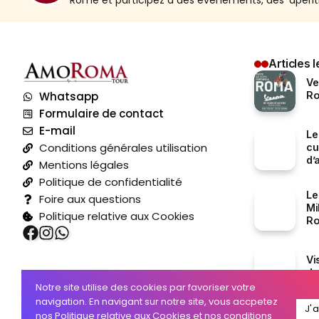
Rome et participez à des évènements, des 'aperitiv
Articles l
Ve
Whatsapp
Ro
Formulaire de contact
E-mail
Le
Conditions générales utilisation
cu
d’
Mentions légales
Politique de confidentialité
Le
Foire aux questions
Mi
Politique relative aux Cookies
R
Vi
de
Notre site utilise des cookies par favoriser votre
navigation. En navigant sur notre site, vous accpetez
J'
nos
Politique relative aux Cookies
et nos
conditions