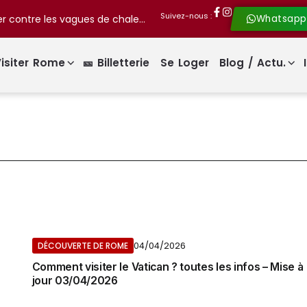
Suivez-nous :
Rome présente « Il grande freddo » pour lutter contre les vagues de chaleur !
Whatsapp
isiter Rome
🎫 Billetterie
Se Loger
Blog / Actu.
04/04/2026
DÉCOUVERTE DE ROME
Comment visiter le Vatican ? toutes les infos – Mise à
jour 03/04/2026