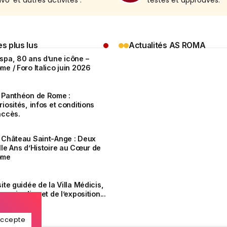
o' et autres activités .
testés et approuvés.
es plus lus
Actualités AS ROMA
spa, 80 ans d’une icône –
me / Foro Italico juin 2026
 Panthéon de Rome :
riosités, infos et conditions
accès.
 Château Saint-Ange : Deux
lle Ans d’Histoire au Cœur de
ome
site guidée de la Villa Médicis,
 ses jardins et de l’exposition...
accepte