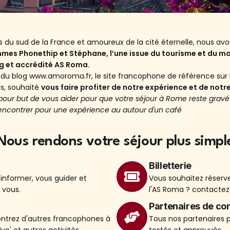
es du sud de la France et amoureux de la cité éternelle, nous av
es Phonethip et Stéphane, l’une issue du tourisme et du mond
g et accrédité AS Roma.
ne du blog www.amoroma.fr, le site francophone de référence sur l
s, souhaité
vous faire profiter de notre expérience et de not
 pour but de vous aider pour que votre séjour à Rome reste gra
encontrer pour une expérience au autour d'un café
Nous rendons votre séjour plus simpl
Billetterie
informer, vous guider et
Vous souhaitez réserv
 vous.
l'AS Roma ? contacte
Partenaires de co
trez d'autres francophones à
Tous nos partenaires p