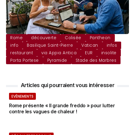
Rome
découverte
Colisée
Pantheon
info
Basilique Saint-Pierre
Vatican
infos
restaurant
via Appia Antica
EUR
insolite
Porta Portese
Pyramide
Stade des Marbres
Articles qui pourraient vous intéresser
EVÈNEMENTS
Rome présente « Il grande freddo » pour lutter
contre les vagues de chaleur !